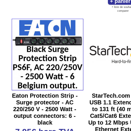
+ liste de souha
comparer
Eaton Protection Strip -
StarTech.com 
Surge protector - AC
USB 1.1 Extend
220/250 V - 2500 Watt -
to 131 ft (40 
output connectors: 6 -
Cat5/Cat6 Exte
black
Up to 12 Mbps 
Ethernet Ext