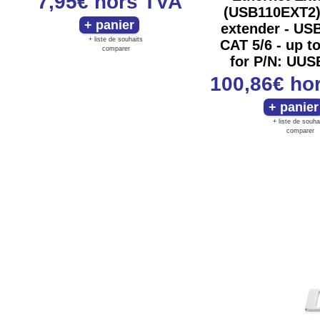
7,95€
hors TVA
(USB110EXT2)
extender - USB
+ liste de souhaits
CAT 5/6 - up t
comparer
for P/N: UU
100,86€
ho
+ liste de souha
comparer