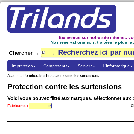
Bienvenue sur notre site internet, 
Nos réservations sont traitées le plus ra
Chercher →
Impression
Composants
Servers
L'informatique
▼
▼
▼
▼
Accueil
»
Peripherals
»
Protection contre les surtensions
Protection contre les surtensions
Voici vous pouvez filtré aux marques, sélectionner aux p
Fabricants :
C