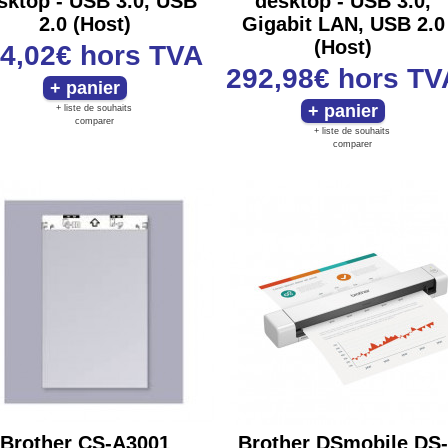
sktop - USB 3.0, USB
desktop - USB 3.0,
2.0 (Host)
Gigabit LAN, USB 2.0
(Host)
4,02€
hors TVA
292,98€
hors TV
+ liste de souhaits
comparer
+ liste de souhaits
comparer
Brother CS-A3001
Brother DSmobile DS-