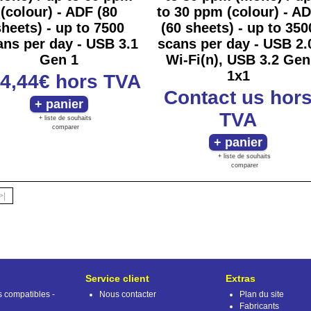
(colour) - ADF (80
to 30 ppm (colour) - A
sheets) - up to 7500
(60 sheets) - up to 350
ans per day - USB 3.1
scans per day - USB 2.
Gen 1
Wi-Fi(n), USB 3.2 Gen
1x1
4,44€
hors TVA
Contact us
hor
TVA
+ liste de souhaits
comparer
+ liste de souhaits
comparer
>|
Service client
Extras
s compatibles -
Nous contacter
Plan du site
Fabricants