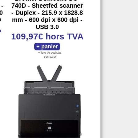
 -
740D - Sheetfed scanner
0
- Duplex - 215.9 x 1828.8
0
mm - 600 dpi x 600 dpi -
USB 3.0
A
109,97€
hors TVA
+ liste de souhaits
comparer