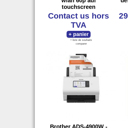
wlan 60p adf
de
touchscreen
Contact us
hors
29
TVA
+ liste de souhaits
comparer
Brother ADS-4900W -