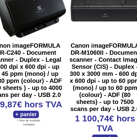
non imageFORMULA
Canon imageFORMUL
R-C240 - Document
DR-M1060II - Documen
nner - Duplex - Legal
scanner - Contact Ima
600 dpi x 600 dpi - up
Sensor (CIS) - Duplex 
 45 ppm (mono) / up
300 x 3000 mm - 600 dp
30 ppm (colour) - ADF
x 600 dpi - up to 60 p
0 sheets ) - up to 4000
(mono) / up to 60 pp
ans per day - USB 2.0
(colour) - ADF (80
sheets) - up to 7500
9,87€
hors TVA
scans per day - USB 2.
1 100,74€
hors
+ liste de souhaits
comparer
TVA