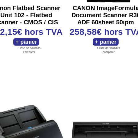
non Flatbed Scanner
CANON ImageFormul
Unit 102 - Flatbed
Document Scanner R3
canner - CMOS / CIS
ADF 60sheet 50ipm
2,15€
hors TVA
258,58€
hors TV
+ liste de souhaits
+ liste de souhaits
comparer
comparer