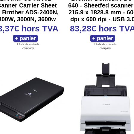
anner Carrier Sheet
640 - Sheetfed scanner
r Brother ADS-2400N,
215.9 x 1828.8 mm - 60
800W, 3000N, 3600w
dpi x 600 dpi - USB 3.
8,37€
hors TVA
83,28€
hors TV
+ liste de souhaits
+ liste de souhaits
comparer
comparer