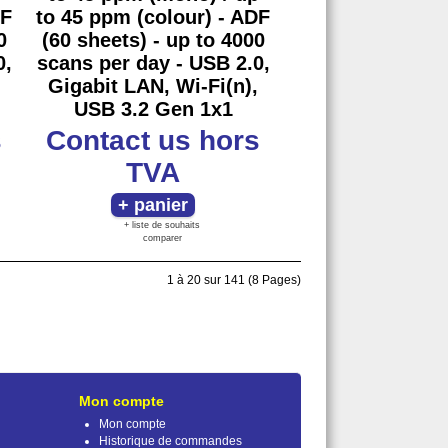
DF
to 45 ppm (colour) - ADF
0
(60 sheets) - up to 4000
0,
scans per day - USB 2.0,
Gigabit LAN, Wi-Fi(n),
USB 3.2 Gen 1x1
s
Contact us
hors
TVA
+ liste de souhaits
comparer
1 à 20 sur 141 (8 Pages)
Mon compte
Mon compte
Historique de commandes