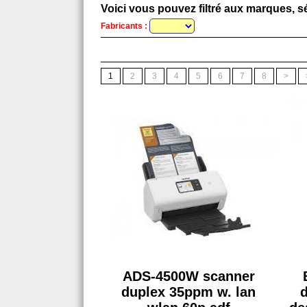
Voici vous pouvez filtré aux marques, sé
Fabricants :
1
2
3
4
5
6
7
8
>
ADS-4500W scanner
duplex 35ppm w. lan