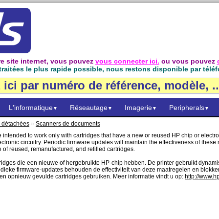
e site internet, vous pouvez
vous connecter ici.
ou vous pouvez
raitées le plus rapide possible, nous restons disponible par téléf
L'informatique
Réseautage
Imagerie
Peripherals
▼
▼
▼
▼
s détachées
»
Scanners de documents
intended to work only with cartridges that have a new or reused HP chip or electron
tronic circuitry. Periodic firmware updates will maintain the effectiveness of thes
 of reused, remanufactured, and refilled cartridges.
tridges die een nieuwe of hergebruikte HP-chip hebben. De printer gebruikt dynam
odieke firmware-updates behouden de effectiviteit van deze maatregelen en blokke
en opnieuw gevulde cartridges gebruiken. Meer informatie vindt u op:
http://www.h