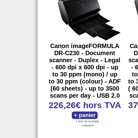
Canon imageFORMULA
Ca
DR-C230 - Document
D
scanner - Duplex - Legal
sca
- 600 dpi x 600 dpi - up
- 
to 30 ppm (mono) / up
to
to 30 ppm (colour) - ADF
to 
(60 sheets) - up to 3500
( 6
scans per day - USB 2.0
sc
226,26€
hors TVA
37
+ liste de souhaits
comparer