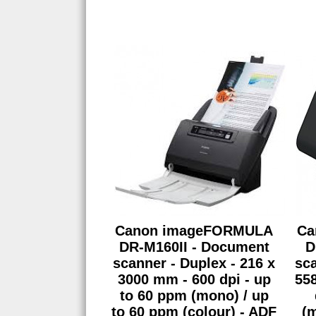
Canon imageFORMULA
Ca
DR-M160II - Document
D
scanner - Duplex - 216 x
sca
3000 mm - 600 dpi - up
558
to 60 ppm (mono) / up
to 60 ppm (colour) - ADF
(m