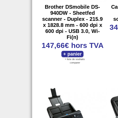
Brother DSmobile DS-
Ca
940DW - Sheetfed
scanner - Duplex - 215.9
s
x 1828.8 mm - 600 dpi x
34
600 dpi - USB 3.0, Wi-
Fi(n)
147,66€
hors TVA
+ liste de souhaits
comparer