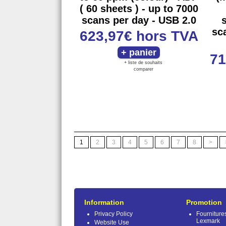
( 60 sheets ) - up to 7000
scans per day - USB 2.0
sc
623,97€
hors TVA
71
+ liste de souhaits
comparer
1
2
3
4
5
6
7
8
>
Information
Promotion
Privacy Policy
Fourniture
Lexmark
Website Use