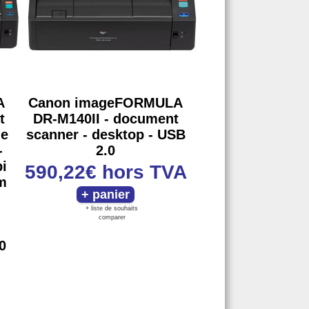
A
Canon imageFORMULA
t
DR-M140II - document
ge
scanner - desktop - USB
-
2.0
i
590,22€
hors TVA
pm
m
+ liste de souhaits
comparer
0