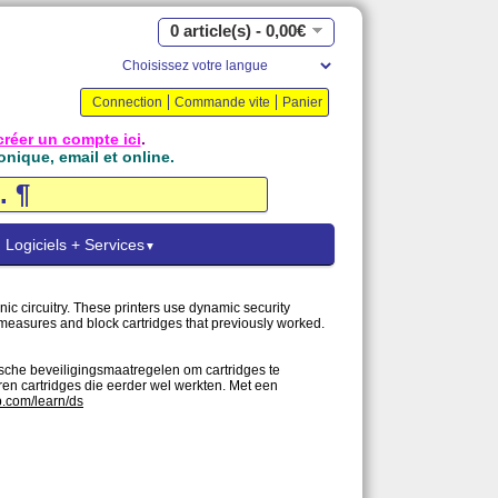
0 article(s) - 0,00€
Connection
Commande vite
Panier
créer un compte ici
.
onique, email et online.
Logiciels + Services
▼
ic circuitry. These printers use dynamic security
e measures and block cartridges that previously worked.
ische beveiligingsmaatregelen om cartridges te
ren cartridges die eerder wel werkten. Met een
p.com/learn/ds