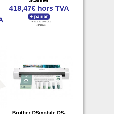
Scanner
418,47€
hors TVA
A
+ liste de souhaits
comparer
Brother DSmobile DS-