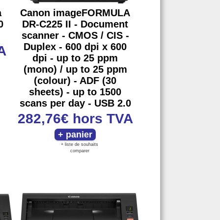
a
Canon imageFORMULA
0
DR-C225 II - Document
scanner - CMOS / CIS -
Duplex - 600 dpi x 600
A
dpi - up to 25 ppm
(mono) / up to 25 ppm
(colour) - ADF (30
sheets) - up to 1500
scans per day - USB 2.0
282,76€
hors TVA
+ liste de souhaits
comparer