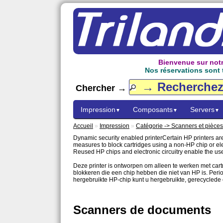
Bienvenue sur notr
Nos réservations sont t
Chercher →
Impression
Composants
Servers
▼
▼
▼
Accueil
»
Impression
»
Catégorie -> Scanners et pièce
Dynamic security enabled printerCertain HP printers are 
measures to block cartridges using a non-HP chip or elec
Reused HP chips and electronic circuitry enable the use
Deze printer is ontworpen om alleen te werken met car
blokkeren die een chip hebben die niet van HP is. Peri
hergebruikte HP-chip kunt u hergebruikte, gerecyclede 
Scanners de documents