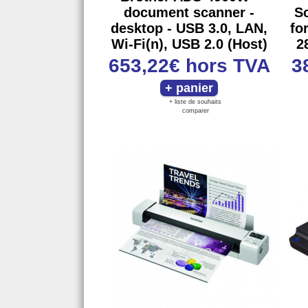
document scanner -
Sc
desktop - USB 3.0, LAN,
fo
Wi-Fi(n), USB 2.0 (Host)
2
653,22€
hors TVA
3
+ liste de souhaits
comparer