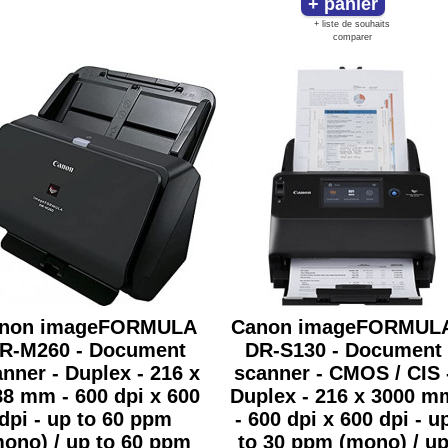
+ liste de souhaits
comparer
non imageFORMULA
Canon imageFORMUL
R-M260 - Document
DR-S130 - Document
nner - Duplex - 216 x
scanner - CMOS / CIS 
8 mm - 600 dpi x 600
Duplex - 216 x 3000 m
dpi - up to 60 ppm
- 600 dpi x 600 dpi - u
ono) / up to 60 ppm
to 30 ppm (mono) / u