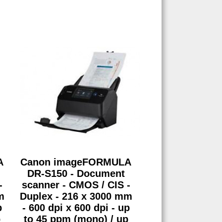
A
Canon imageFORMULA
DR-S150 - Document
-
scanner - CMOS / CIS -
m
Duplex - 216 x 3000 mm
p
- 600 dpi x 600 dpi - up
p
to 45 ppm (mono) / up