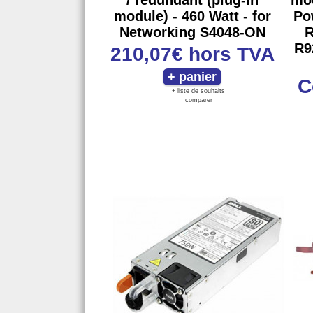
/ redundant (plug-in
mod
module) - 460 Watt - for
Po
Networking S4048-ON
R
R9
210,07€
hors TVA
C
+ liste de souhaits
comparer