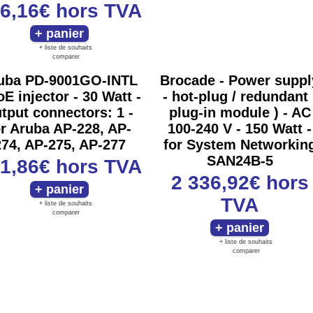
6,16€
hors TVA
+ liste de souhaits
comparer
uba PD-9001GO-INTL
Brocade - Power suppl
oE injector - 30 Watt -
- hot-plug / redundant 
tput connectors: 1 -
plug-in module ) - AC
or Aruba AP-228, AP-
100-240 V - 150 Watt -
274, AP-275, AP-277
for System Networkin
SAN24B-5
1,86€
hors TVA
2 336,92€
hors
TVA
+ liste de souhaits
comparer
+ liste de souhaits
comparer