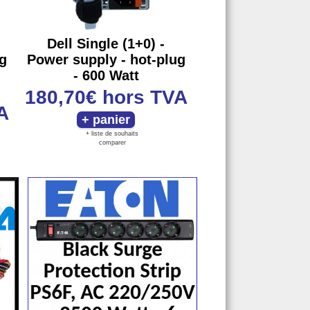
Dell Single (1+0) -
g
Power supply - hot-plug
- 600 Watt
180,70€
hors TVA
A
+ liste de souhaits
comparer