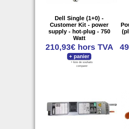
Dell Single (1+0) -
Customer Kit - power
Po
supply - hot-plug - 750
(p
Watt
210,93€
hors TVA
49
+ liste de souhaits
comparer