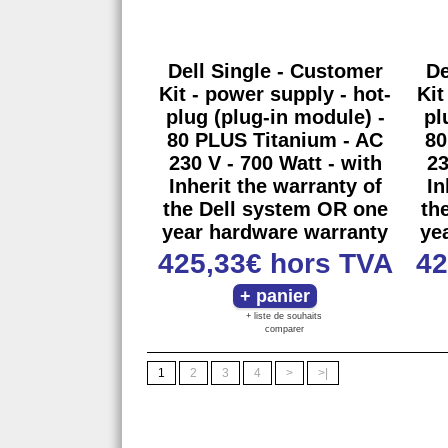
Dell Single - Customer
De
Kit - power supply - hot-
Kit
plug (plug-in module) -
pl
80 PLUS Titanium - AC
80
230 V - 700 Watt - with
23
Inherit the warranty of
In
the Dell system OR one
th
year hardware warranty
ye
425,33€
hors TVA
42
+ liste de souhaits
comparer
1
2
3
4
>
>|