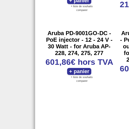
21
+ liste de souhaits
comparer
Aruba PD-9001GO-DC -
Ar
PoE injector - 12 - 24 V -
- P
30 Watt - for Aruba AP-
ou
228, 274, 275, 277
f
601,86€
hors TVA
60
+ liste de souhaits
comparer