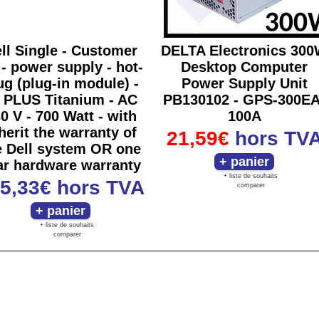
ll Single - Customer
DELTA Electronics 30
 - power supply - hot-
Desktop Computer
ug (plug-in module) -
Power Supply Unit
 PLUS Titanium - AC
PB130102 - GPS-300EA
0 V - 700 Watt - with
100A
herit the warranty of
21,59€
hors TV
e Dell system OR one
ar hardware warranty
+ liste de souhaits
5,33€
hors TVA
comparer
+ liste de souhaits
comparer