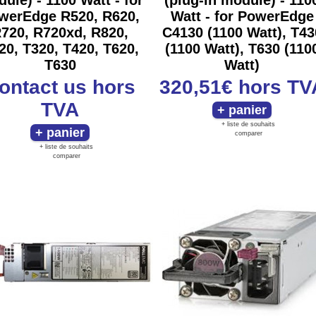
ule) - 1100 Watt - for
(plug-in module) - 110
werEdge R520, R620,
Watt - for PowerEdge
720, R720xd, R820,
C4130 (1100 Watt), T43
20, T320, T420, T620,
(1100 Watt), T630 (110
T630
Watt)
ontact us
hors
320,51€
hors TV
TVA
+ liste de souhaits
comparer
+ liste de souhaits
comparer