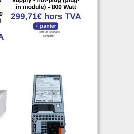
0
supply - hot-plug (plug-
in module) - 800 Watt
0
299,71€
hors TVA
0
+ liste de souhaits
A
comparer