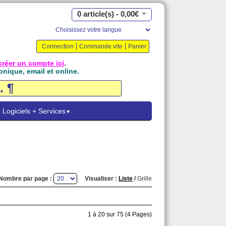
0 article(s) - 0,00€
Connection
Commande vite
Panier
créer un compte ici
.
onique, email et online.
Logiciels + Services
▼
Nombre par page :
Visualiser :
Liste
/
Grille
1 à 20 sur 75 (4 Pages)