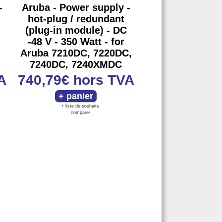
-
Aruba - Power supply -
hot-plug / redundant
(plug-in module) - DC
-48 V - 350 Watt - for
Aruba 7210DC, 7220DC,
7240DC, 7240XMDC
A
740,79€
hors TVA
+ liste de souhaits
comparer