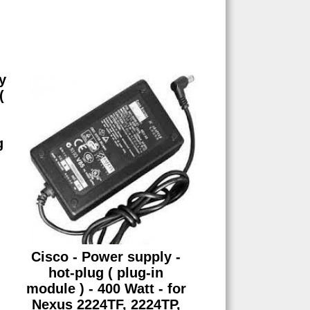
y
(
g
Cisco - Power supply -
hot-plug ( plug-in
module ) - 400 Watt - for
Nexus 2224TF, 2224TP,