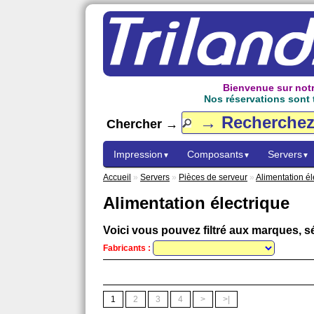
Bienvenue sur notr
Nos réservations sont t
Chercher →
Impression
Composants
Servers
▼
▼
▼
Accueil
»
Servers
»
Pièces de serveur
»
Alimentation él
Alimentation électrique
Voici vous pouvez filtré aux marques, sé
Fabricants :
1
2
3
4
>
>|