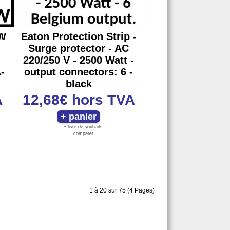
0W
Eaton Protection Strip -
Surge protector - AC
220/250 V - 2500 Watt -
-
output connectors: 6 -
black
A
12,68€
hors TVA
+ liste de souhaits
comparer
1 à 20 sur 75 (4 Pages)