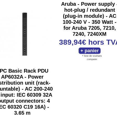
Aruba - Power supply 
hot-plug / redundant
(plug-in module) - AC
100-240 V - 350 Watt -
for Aruba 7205, 7210,
7240, 7240XM
389,94€
hors TV
+ liste de souhaits
comparer
PC Basic Rack PDU
AP6032A - Power
stribution unit (rack-
ntable) - AC 200-240
 input: IEC 60309 32A
output connectors: 4
IEC 60320 C19 16A) -
3.65 m