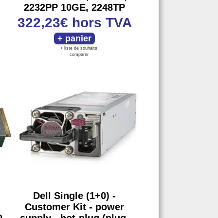
2232PP 10GE, 2248TP
322,23€
hors TVA
+ liste de souhaits
comparer
Dell Single (1+0) -
Customer Kit - power