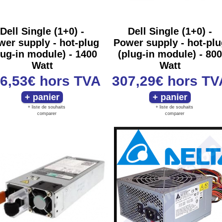
Dell Single (1+0) -
Dell Single (1+0) -
wer supply - hot-plug
Power supply - hot-plu
lug-in module) - 1400
(plug-in module) - 800
Watt
Watt
6,53€
hors TVA
307,29€
hors TV
+ liste de souhaits
+ liste de souhaits
comparer
comparer