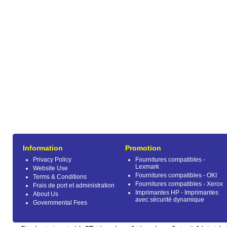
Information
Promotion
Privacy Policy
Fournitures compatibles -
Lexmark
Website Use
Fournitures compatibles - OKI
Terms & Conditions
Fournitures compatibles - Xerox
Frais de port et administration
Imprimantes HP - Imprimantes
About Us
avec sécurité dynamique
Governmental Fees